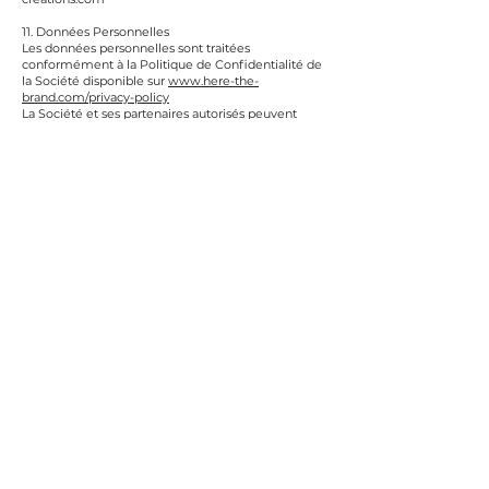
11. Données Personnelles
Les données personnelles sont traitées
conformément à la Politique de Confidentialité de
la Société disponible sur
www.here-the-
brand.com/privacy-policy
La Société et ses partenaires autorisés peuvent
traiter des informations limitées relatives aux
commandes dans le seul but d’assurer leur
exécution.
12. Responsabilité
La responsabilité de la Société est limitée au
montant payé par le Client pour la commande
concernée.
La Société ne peut être tenue responsable des
événements indépendants de sa volonté,
notamment en cas de force majeure.
13. Droit Applicable et Juridiction
Les présentes Conditions sont régies par les lois du
Grand-Duché de Luxembourg.
Tout litige relève de la compétence exclusive des
tribunaux de Luxembourg-Ville.
Contact
Pour toute question ou demande d’assistance,
merci de contacter info@mojo-creations.com