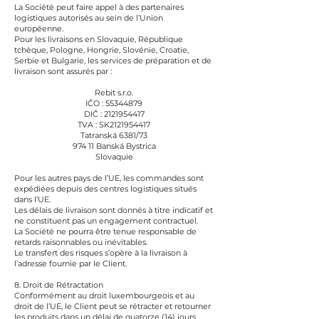
La Société peut faire appel à des partenaires
logistiques autorisés au sein de l’Union
européenne.
Pour les livraisons en Slovaquie, République
tchèque, Pologne, Hongrie, Slovénie, Croatie,
Serbie et Bulgarie, les services de préparation et de
livraison sont assurés par :
Rebit s.r.o.
IČO : 55344879
DIČ : 2121954417
TVA : SK2121954417
Tatranská 6381/73
974 11 Banská Bystrica
Slovaquie
Pour les autres pays de l’UE, les commandes sont
expédiées depuis des centres logistiques situés
dans l’UE.
Les délais de livraison sont donnés à titre indicatif et
ne constituent pas un engagement contractuel.
La Société ne pourra être tenue responsable de
retards raisonnables ou inévitables.
Le transfert des risques s’opère à la livraison à
l’adresse fournie par le Client.
8. Droit de Rétractation
Conformément au droit luxembourgeois et au
droit de l’UE, le Client peut se rétracter et retourner
les produits dans un délai de quatorze (14) jours