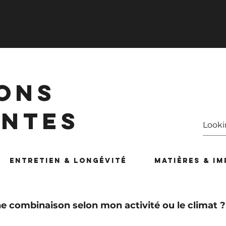
PROPOS
MATÉRIAUX ET INNOVATION
B2B
SH
ONS
ENTES
Entretien & Longévité
Matières & I
 combinaison selon mon activité ou le climat ?