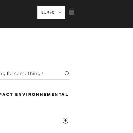
OP
EUR (€)
mpact environnemental
Livraison & Re