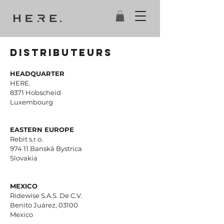
Distributeurs
HEADQUARTER
HERE.
8371 Hobscheid
Luxembourg
EASTERN EUROPE
Rebit s.r.o.
974 11 Banská Bystrica
Slovakia
MEXICO
Ridewise S.A.S. De C.V.
Benito Juárez, 03100
Mexico