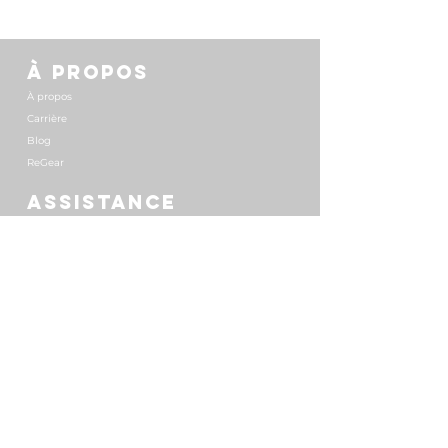
À PROPOS
À propos
Carrière
Blog
ReGear
ASSISTANCE
Retours
Questions fréquentes
Distributeurs
DIVERS
Conditions générales
Mentions légales
Politique de Confidentialité
© 2025 par MOJO Créations Luxembourg.