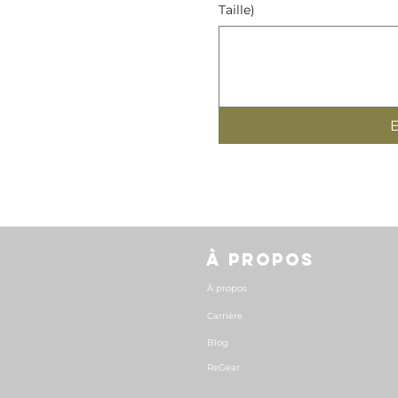
Taille)
À PROPOS
À propos
Carrière
Blog
ReGear