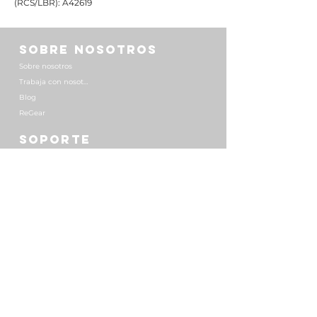
(RCS/LBR): A42619
SOBRE NOSOTROS
Sobre nosotros
Trabaja con nosotros
Blog
ReGear
SOPORTE
Devoluciones
Preguntas frecuentes
Distribuidores
VARIOS
Términos y condiciones
Aviso legal
Política de Privacidad
© 2025 por MOJO Creations Luxemburgo.