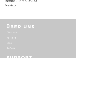
Benito Juárez, 03100
Mexico
ÜBER UNS
Über uns
Karriere
Blog
ReGear
SUPPORT
Rückgaben
FAQ
Vertriebspartner
SONSTIGES
AGB
Impressum
Datenschutzrichtlinie