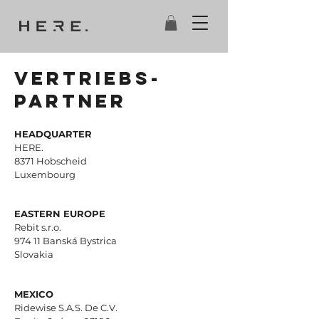
VERTRIEBS-
PARTNER
HEADQUARTER
HERE.
8371 Hobscheid
Luxembourg
EASTERN EUROPE
Rebit s.r.o.
974 11 Banská Bystrica
Slovakia
MEXICO
Ridewise S.A.S. De C.V.