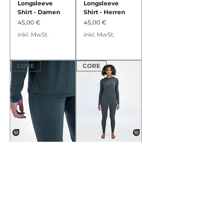
Longsleeve
Longsleeve
Shirt - Damen
Shirt - Herren
Preis
Preis
45,00 €
45,00 €
inkl. MwSt.
inkl. MwSt.
CORE
CORE
AIR - Long
AIR - Long
Underwear -
Underwear -
Men
Women
Preis
Preis
39,50 €
39,50 €
inkl. MwSt.
inkl. MwSt.