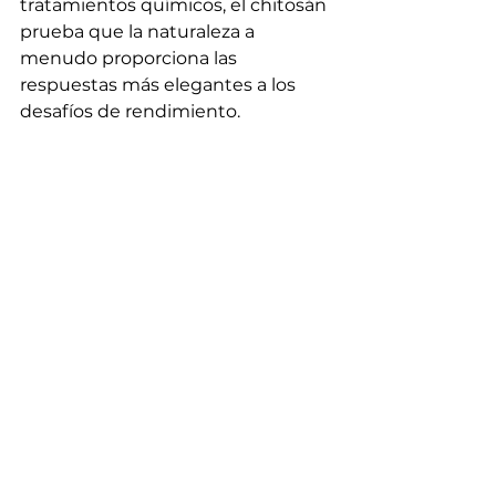
tratamientos químicos, el chitosán 
prueba que la naturaleza a 
menudo proporciona las 
respuestas más elegantes a los 
desafíos de rendimiento.
Al cerrar la brecha entre la 
innovación médica y el 
rendimiento outdoor, estamos 
creando equipamiento que 
funciona a nivel molecular para 
mantenerte cómodo y protegido.
Ya sea que estés caminando por 
terreno alpino, viajando en 
bicicleta de aventura a través de 
continentes, o navegando en 
condiciones desafiantes, el 
chitosán trabaja silenciosamente 
en segundo plano, 
manteniéndote cómodo y 